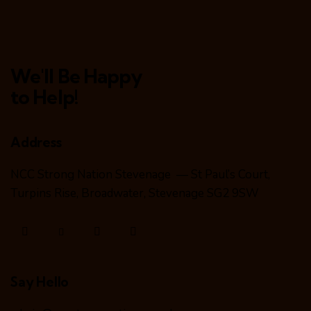
We'll Be Happy
to Help!
Address
NCC Strong Nation Stevenage — St Paul’s Court,
Turpins Rise, Broadwater, Stevenage SG2 9SW
Say Hello