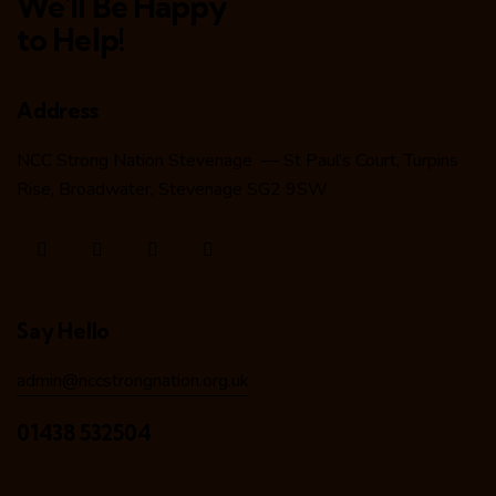
We'll Be Happy
to Help!
Address
NCC Strong Nation Stevenage — St Paul’s Court, Turpins
Rise, Broadwater, Stevenage SG2 9SW
Say Hello
admin@nccstrongnation.org.uk
01438 532504