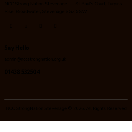
NCC Strong Nation Stevenage — St Paul’s Court, Turpins
Rise, Broadwater, Stevenage SG2 9SW
Say Hello
admin@nccstrongnation.org.uk
01438 532504
NCC StrongNation Stevenage © 2026. All Rights Reserved.